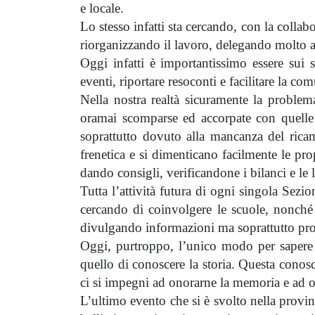
e locale.
Lo stesso infatti sta cercando, con la collab
riorganizzando il lavoro, delegando molto al
Oggi infatti è importantissimo essere sui 
eventi, riportare resoconti e facilitare la co
Nella nostra realtà sicuramente la problem
oramai scomparse ed accorpate con quelle l
soprattutto dovuto alla mancanza del rica
frenetica e si dimenticano facilmente le pro
dando consigli, verificandone i bilanci e le l
Tutta l’attività futura di ogni singola Sezio
cercando di coinvolgere le scuole, nonché 
divulgando informazioni ma soprattutto pro
Oggi, purtroppo, l’unico modo per sapere q
quello di conoscere la storia. Questa conosc
ci si impegni ad onorarne la memoria e ad on
L’ultimo evento che si è svolto nella provi