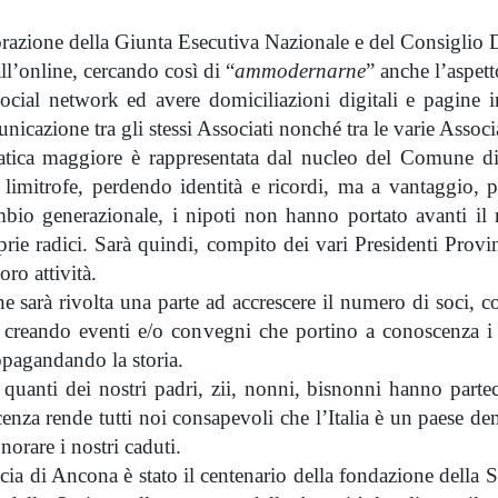
orazione della Giunta Esecutiva Nazionale e del Consiglio Di
l’online, cercando così di “
ammodernarne
” anche l’aspett
social network ed avere domiciliazioni digitali e pagine 
municazione tra gli stessi Associati nonché tra le varie Associ
atica maggiore è rappresentata dal nucleo del Comune di 
imitrofe, perdendo identità e ricordi, ma a vantaggio, p
mbio generazionale, i nipoti non hanno portato avanti il 
prie radici. Sarà quindi, compito dei vari Presidenti Provin
oro attività.
ne sarà rivolta una parte ad accrescere il numero di soci, co
creando eventi e/o convegni che portino a conoscenza i ci
pagandando la storia.
uanti dei nostri padri, zii, nonni, bisnonni hanno partec
enza rende tutti noi consapevoli che l’Italia è un paese de
orare i nostri caduti.
ncia di Ancona è stato il centenario della fondazione dell