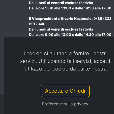
Dal lunedì al venerdì escluse festività
Dalle ore 9:00 alle 13:00 e dalle 14:30 alle 17:00
Il Vicepresidente Vicario Nazionale
: (+39)
338
5912 440
Dal lunedì al venerdì escluse festività
Dalle ore 9:00 alle 13:00 e dalle 14:30 alle 17:00
Amministrazione : (+39) 348 970 7207
Dal lunedì al venerdì escluse festività
Dalle ore 9:00 alle 13:00 e dalle 14:30 alle 17:00
I cookie ci aiutano a fornire i nostri
servizi. Utilizzando tali servizi, accetti
Email:
presidenza@combattentiereduci.it
Email PEC:
presidente@pec.combattentiereduci
l'utilizzo dei cookie da parte nostra.
Accetta e Chiudi
Preferenze sulla privacy
© combattentiereduci.it - gspit.eu