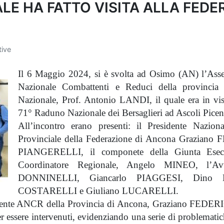
ALE HA FATTO VISITA ALLA FED
ive
Il 6 Maggio 2024, si è svolta ad Osimo (AN) l’Assem
Nazionale Combattenti e Reduci della provincia 
Nazionale, Prof. Antonio LANDI, il quale era in visit
71° Raduno Nazionale dei Bersaglieri ad Ascoli Picen
All’incontro erano presenti: i
l Presidente Nazion
Provinciale della Federazione di Ancona Graziano F
PIANGERELLI, il componete della Giunta Esec
Coordinatore Regionale, Angelo MINEO, l’A
DONNINELLI, Giancarlo PIAGGESI, Dino D
COSTARELLI e Giuliano LUCARELLI.
sidente ANCR della Provincia di Ancona, Graziano FEDERICI
r essere intervenuti, evidenziando una serie di problematic