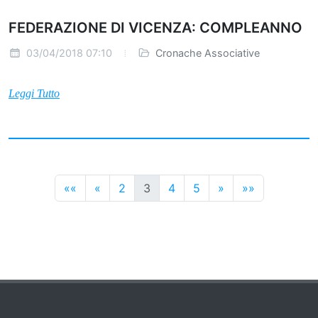
FEDERAZIONE DI VICENZA: COMPLEANNO
03/04/2018 07:10
Cronache Associative
Leggi Tutto
Precedenti
Precedenti
Successivi
Successivi
««
«
2
3
4
5
»
»»