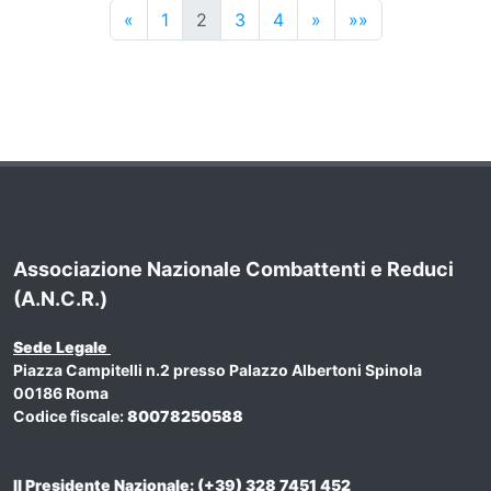
Precedenti
Successivi
Successivi
«
1
2
3
4
»
»»
Associazione Nazionale Combattenti e Reduci
(A.N.C.R.)
Sede Legale
Piazza Campitelli n.2 presso Palazzo Albertoni Spinola
00186 Roma
Codice fiscale:
80078250588
Il Presidente Nazionale: (+39) 328 7451 452