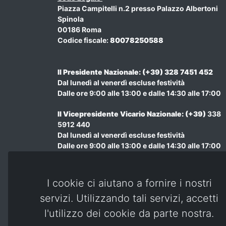
Piazza Campitelli n.2 presso Palazzo Albertoni
Spinola
00186 Roma
Codice fiscale:
80078250588
Il Presidente Nazionale: (+39) 328 7451 452
Dal lunedì al venerdì escluse festività
Dalle ore 9:00 alle 13:00 e dalle 14:30 alle 17:00
Il Vicepresidente Vicario Nazionale
: (+39)
338
5912 440
Dal lunedì al venerdì escluse festività
Dalle ore 9:00 alle 13:00 e dalle 14:30 alle 17:00
Amministrazione : (+39) 348 970 7207
Dal lunedì al venerdì escluse festività
Dalle ore 9:00 alle 13:00 e dalle 14:30 alle 17:00
I cookie ci aiutano a fornire i nostri
servizi. Utilizzando tali servizi, accetti
Email:
presidenza@combattentiereduci.it
Email PEC:
presidente@pec.combattentiereduci
l'utilizzo dei cookie da parte nostra.