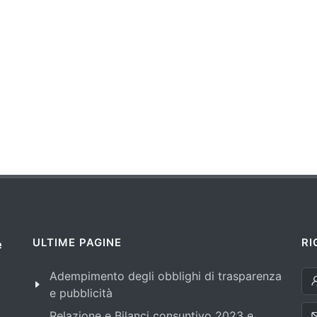
ULTIME PAGINE
RI
e
Adempimento degli obblighi di trasparenza
e pubblicità
Relazione e Bilanci consuntivo 2023 e