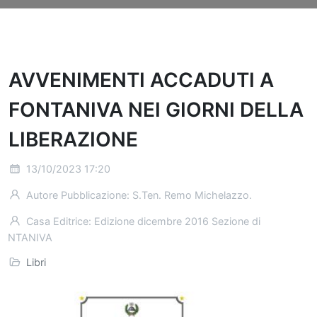
AVVENIMENTI ACCADUTI A
FONTANIVA NEI GIORNI DELLA
LIBERAZIONE
13/10/2023 17:20
Autore Pubblicazione: S.Ten. Remo Michelazzo.
Casa Editrice: Edizione dicembre 2016 Sezione di
FONTANIVA
Libri